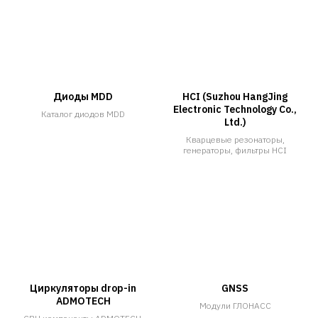
Диоды MDD
HCI (Suzhou HangJing
Electronic Technology Co.,
Каталог диодов MDD
Ltd.)
Кварцевые резонаторы,
генераторы, фильтры HCI
Циркуляторы drop-in
GNSS
ADMOTECH
Модули ГЛОНАСС