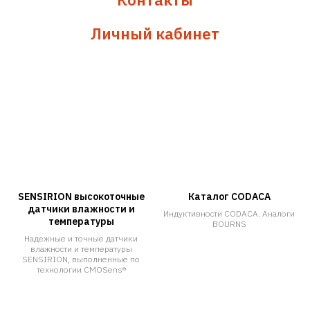
Личный кабинет
SENSIRION высокоточные
Каталог CODACA
датчики влажности и
Индуктивности CODACA. Аналоги
температуры
BOURNS
Надежные и точные датчики
влажности и температуры
SENSIRION, выполненные по
технологии CMOSens®