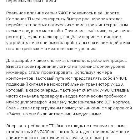
переосмысления логики.
Реальное влияние серии 7400 проявилось в её широте.
Компания TI и её конкуренты быстро расширили каталог,
перейдя от простых логических элементов к интегральным
схемам среднего масштаба. Появились счётчики, сдвиговые
регистры, мультиплексоры, защёлки и арифметические
устройства, все они были разработаны для взаимодействия
на электрическом и механическом уровнях.
Для разработчиков систем это изменило рабочий процесс.
Вместо проектирования логики на транзисторном уровне
инженеры стали проектировать, используя номера
компонентов. Тактовый путь мог представлять собой 7404,
подающий сигнал на моностабильный транзистор 74123,
который, в свою очередь, тактирует счётчик 7490. Отладка
часто означала проверку выводов логическим пробником
или осциллографом и замену подозрительного DIP-корпуса.
Схемы стали перегружены прямоугольниками с маркировкой
«74xx», но они были читаемыми и модульными.
Энергопотребление TTL было отнюдь не незначительным;
стандартный SN7400 мог потреблять десятки миллиампер в
зависимости от состояния и нагрузки, что быстро