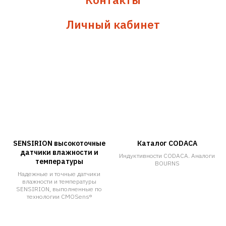
Личный кабинет
SENSIRION высокоточные
Каталог CODACA
датчики влажности и
Индуктивности CODACA. Аналоги
температуры
BOURNS
Надежные и точные датчики
влажности и температуры
SENSIRION, выполненные по
технологии CMOSens®