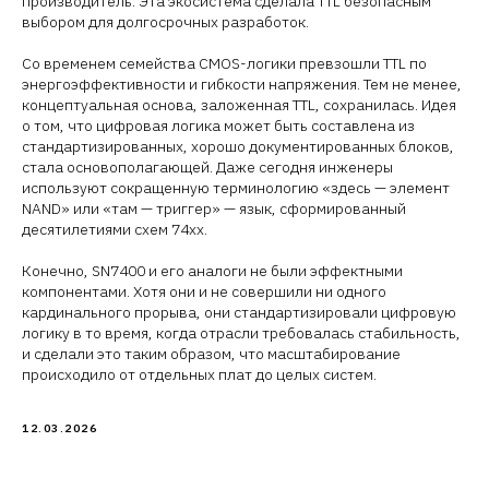
производитель. Эта экосистема сделала TTL безопасным
выбором для долгосрочных разработок.
Со временем семейства CMOS-логики превзошли TTL по
энергоэффективности и гибкости напряжения. Тем не менее,
концептуальная основа, заложенная TTL, сохранилась. Идея
о том, что цифровая логика может быть составлена ​​из
стандартизированных, хорошо документированных блоков,
стала основополагающей. Даже сегодня инженеры
используют сокращенную терминологию «здесь — элемент
NAND» или «там — триггер» — язык, сформированный
десятилетиями схем 74xx.
Конечно, SN7400 и его аналоги не были эффектными
компонентами. Хотя они и не совершили ни одного
кардинального прорыва, они стандартизировали цифровую
логику в то время, когда отрасли требовалась стабильность,
и сделали это таким образом, что масштабирование
происходило от отдельных плат до целых систем.
12.03.2026