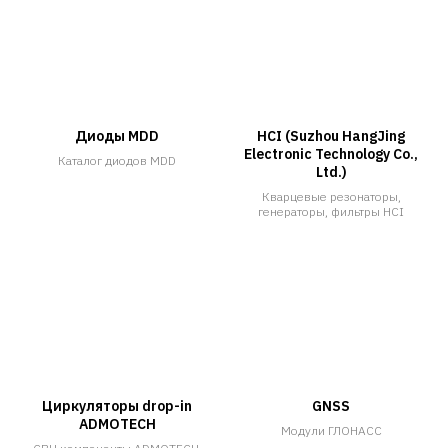
Диоды MDD
HCI (Suzhou HangJing
Electronic Technology Co.,
Каталог диодов MDD
Ltd.)
Кварцевые резонаторы,
генераторы, фильтры HCI
Циркуляторы drop-in
GNSS
ADMOTECH
Модули ГЛОНАСС