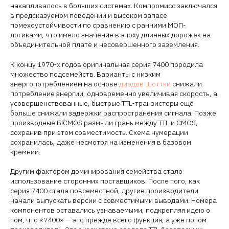
накапливалось в больших системах. Компромисс заключался
в предсказуемом поведении и высоком запасе
помехоустойчивости по сравнению с ранними МОП-
логиками, что имело значение в эпоху длинных дорожек на
объединительной плате и несовершенного заземления.
К концу 1970-х годов оригинальная серия 7400 породила
множество подсемейств. Варианты с низким
энергопотреблением на основе
диодов Шоттки
снижали
потребление энергии, одновременно увеличивая скорость, а
усовершенствованные, быстрые TTL-транзисторы ещё
больше снижали задержки распространения сигнала. Позже
производные BiCMOS размыли грань между TTL и CMOS,
сохранив при этом совместимость. Схема нумерации
сохранилась, даже несмотря на изменения в базовом
кремнии.
Другим фактором доминирования семейства стало
использование сторонних поставщиков. После того, как
серия 7400 стала повсеместной, другие производители
начали выпускать версии с совместимыми выводами. Номера
компонентов оставались узнаваемыми, подкрепляя идею о
том, что «7400» — это прежде всего функция, а уже потом