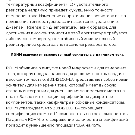
температурный коэффициент (Tc) чувствительного
резистора напрямую приведет к ухудшению точности
измерения тока. Изменение сопротивления резистора из-за
повышения температуры рассчитывается по уравнению:
∆Rsense = RsenseTc × ∆Temperature. Таким образом, для
достижения высокой точности в этой архитектуре требуется
либо очень температурно-стабильный измерительный
резистор, либо средства учета самонагрева резистора.
ROHM выпускает высокоточный усилитель с датчиком тока
ROHM объявила о выпуске новой микросхемы для измерения
тока, которая предназначена для решения сложных задач с
высокой точностью. BD14210G-LA представляет собой новый
усилитель для измерения тока, который имеет высокую
степень интеграции для уменьшения занимаемого места на
плате. За счет интеграции периферийных дискретных
компонентов, таких как фильтры и обходные конденсаторы,
ROHM утверждает, что BD14210G-LA сокращает
спецификацию схемы с 11 компонентов до трех компонентов.
По данным ROHM, это сокращение количества спецификаций
приводит к уменьшению площади PCBA на 46%.