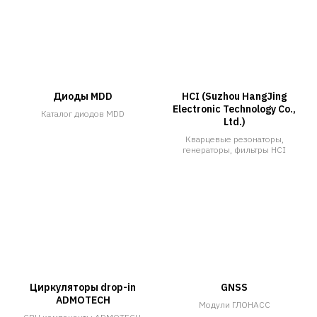
Диоды MDD
HCI (Suzhou HangJing
Electronic Technology Co.,
Каталог диодов MDD
Ltd.)
Кварцевые резонаторы,
генераторы, фильтры HCI
Циркуляторы drop-in
GNSS
ADMOTECH
Модули ГЛОНАСС