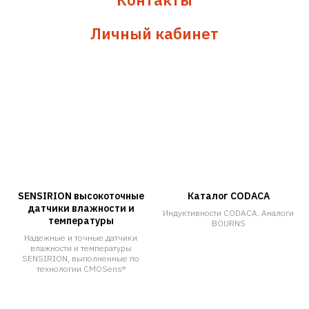
Личный кабинет
SENSIRION высокоточные
Каталог CODACA
датчики влажности и
Индуктивности CODACA. Аналоги
температуры
BOURNS
Надежные и точные датчики
влажности и температуры
SENSIRION, выполненные по
технологии CMOSens®