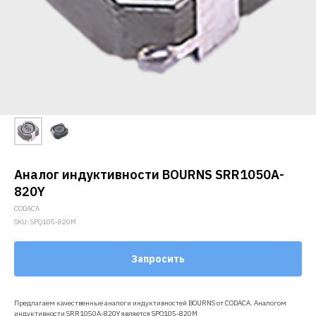
Аналог индуктивности BOURNS SRR1050A-
820Y
CODACA
SKU:
SPQ105-820M
Запросить
Предлагаем качественные аналоги индуктивностей BOURNS от CODACA. Аналогом
индуктивности SRR1050A-820Y является SPQ105-820M