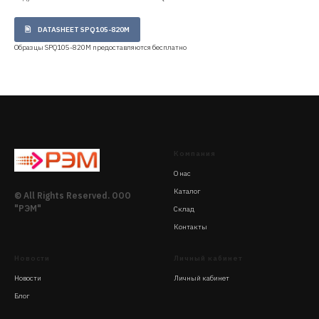
DATASHEET SPQ105-820M
Образцы SPQ105-820M предоставляются бесплатно
Компания
О нас
Каталог
© All Rights Reserved. ООО
"РЭМ"
Склад
Контакты
Новости
Личный кабинет
Новости
Личный кабинет
Блог