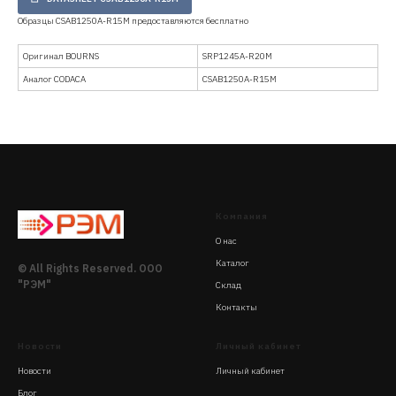
Образцы CSAB1250A-R15M предоставляются бесплатно
Оригинал BOURNS
SRP1245A-R20M
Аналог CODACA
CSAB1250A-R15M
Компания
О нас
Каталог
© All Rights Reserved. ООО
"РЭМ"
Склад
Контакты
Новости
Личный кабинет
Новости
Личный кабинет
Блог