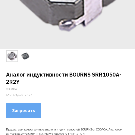
Аналог индуктивности BOURNS SRR1050A-
2R2Y
CODACA
SKU:
SPQ105-2R2N
Запросить
Предлагаем качественные аналоги индуктивностей BOURNS от CODACA. Аналогом
индуктивности SRR1050A-2R2Y является SPQ105-2R2N