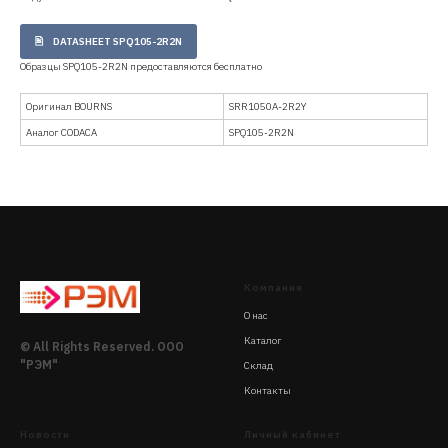
DATASHEET SPQ105-2R2N
Образцы SPQ105-2R2N предоставляются бесплатно
Оригинал BOURNS
SRR1050A-2R2Y
Аналог CODACA
SPQ105-2R2N
Компания
О нас
Каталог
© All Rights Reserved. ООО
"РЭМ"
Склад
Контакты
Новости
Личный кабинет