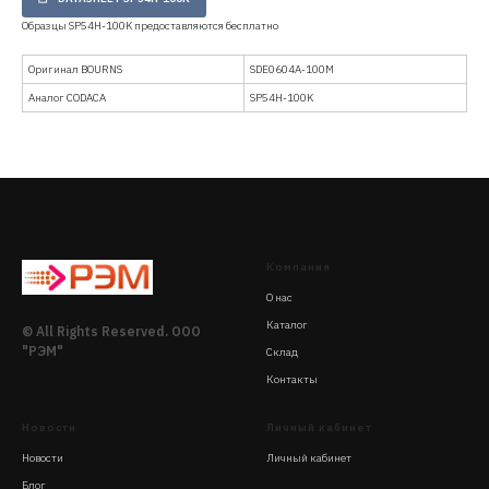
Образцы SP54H-100K предоставляются бесплатно
Оригинал BOURNS
SDE0604A-100M
Аналог CODACA
SP54H-100K
Компания
О нас
Каталог
© All Rights Reserved. ООО
"РЭМ"
Склад
Контакты
Новости
Личный кабинет
Новости
Личный кабинет
Блог