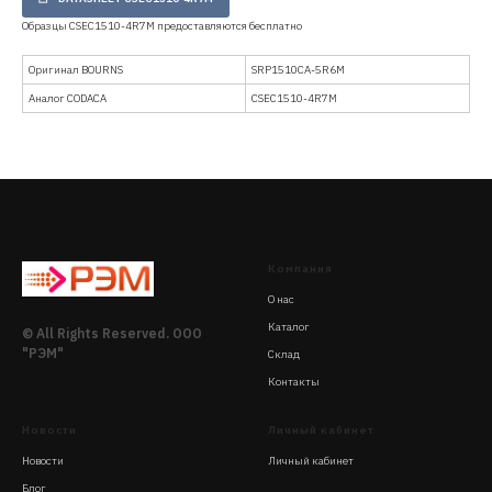
Образцы CSEC1510-4R7M предоставляются бесплатно
Оригинал BOURNS
SRP1510CA-5R6M
Аналог CODACA
CSEC1510-4R7M
Компания
О нас
Каталог
© All Rights Reserved. ООО
"РЭМ"
Склад
Контакты
Новости
Личный кабинет
Новости
Личный кабинет
Блог