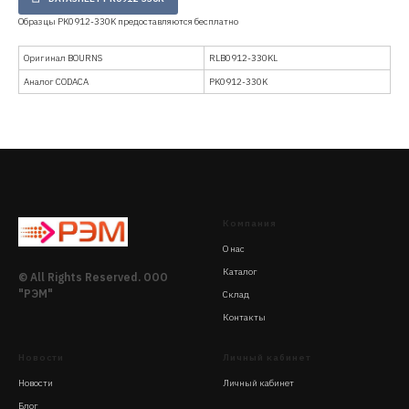
Образцы PK0912-330K предоставляются бесплатно
Оригинал BOURNS
RLB0912-330KL
Аналог CODACA
PK0912-330K
Компания
О нас
Каталог
© All Rights Reserved. ООО
"РЭМ"
Склад
Контакты
Новости
Личный кабинет
Новости
Личный кабинет
Блог