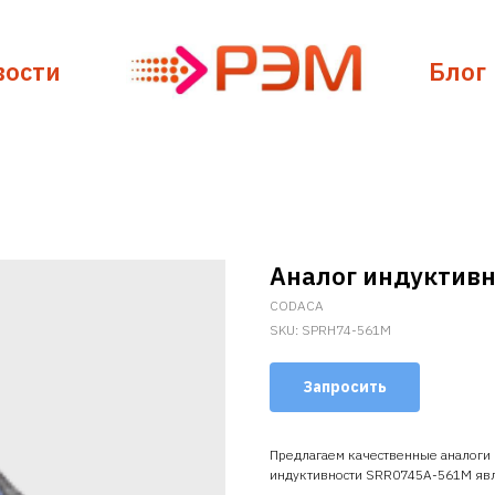
вости
Блог
Аналог индуктив
CODACA
SKU:
SPRH74-561M
Запросить
Предлагаем качественные аналоги
индуктивности SRR0745A-561M яв