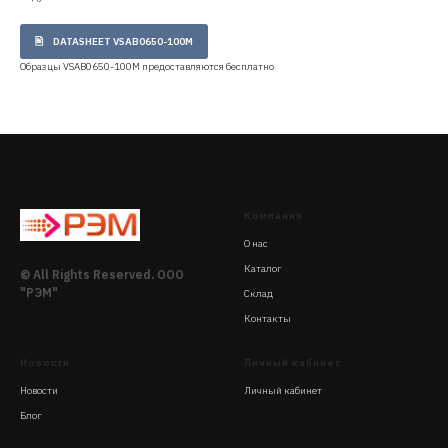
DATASHEET VSAB0650-100M
Образцы VSAB0650-100M предоставляются бесплатно
Компания
О нас
Каталог
© All Rights Reserved. ООО
"РЭМ"
Склад
Контакты
Новости
Личный кабинет
Новости
Личный кабинет
Блог