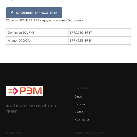
DATASHEET SPRH125-3R3N
Образцы SPRH125-3R3N предоставляются бесплатно
Оригинал BOURNS
SRR1260-3R3Y
Аналог CODACA
SPRH125-3R3N
Компания
О нас
Каталог
© All Rights Reserved. ООО
"РЭМ"
Склад
Контакты
Новости
Личный кабинет