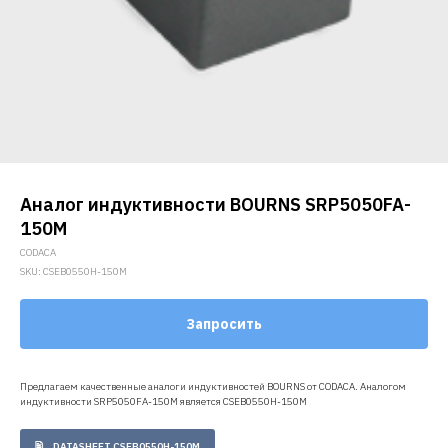
Аналог индуктивности BOURNS SRP5050FA-
150M
CODACA
SKU:
CSEB0550H-150M
Запросить
Предлагаем качественные аналоги индуктивностей BOURNS от CODACA. Аналогом
индуктивности SRP5050FA-150M является CSEB0550H-150M
DATASHEET CSEB0550H-150M