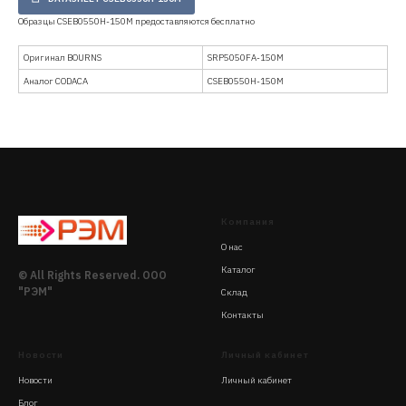
Образцы CSEB0550H-150M предоставляются бесплатно
Оригинал BOURNS
SRP5050FA-150M
Аналог CODACA
CSEB0550H-150M
Компания
О нас
Каталог
© All Rights Reserved. ООО
"РЭМ"
Склад
Контакты
Новости
Личный кабинет
Новости
Личный кабинет
Блог