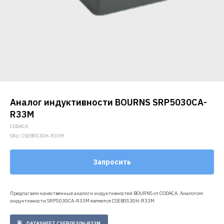
Аналог индуктивности BOURNS SRP5030CA-
R33M
CODACA
SKU:
CSEB0530H-R33M
Запросить
Предлагаем качественные аналоги индуктивностей BOURNS от CODACA. Аналогом
индуктивности SRP5030CA-R33M является CSEB0530H-R33M
DATASHEET CSEB0530H-R33M