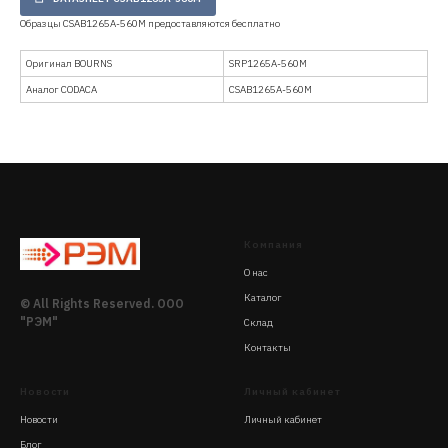
Образцы CSAB1265A-560M предоставляются бесплатно
Оригинал BOURNS
SRP1265A-560M
Аналог CODACA
CSAB1265A-560M
Компания
О нас
Каталог
© All Rights Reserved. ООО
"РЭМ"
Склад
Контакты
Новости
Личный кабинет
Новости
Личный кабинет
Блог