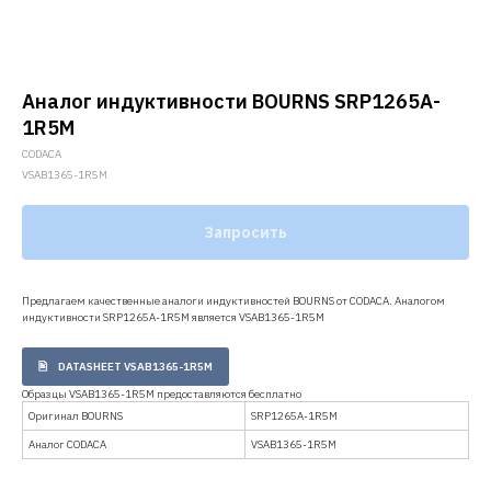
Аналог индуктивности BOURNS SRP1265A-
1R5M
CODACA
VSAB1365-1R5M
Запросить
Предлагаем качественные аналоги индуктивностей BOURNS от CODACA. Аналогом
индуктивности SRP1265A-1R5M является VSAB1365-1R5M
DATASHEET VSAB1365-1R5M
Образцы VSAB1365-1R5M предоставляются бесплатно
Оригинал BOURNS
SRP1265A-1R5M
Аналог CODACA
VSAB1365-1R5M