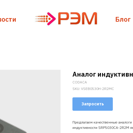
вости
Блог
Аналог индуктив
CODACA
SKU:
VSEB0530H-2R2MC
Запросить
Предлагаем качественные аналоги
индуктивности SRP5030CA-2R2M я