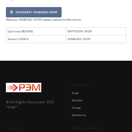
DATASHEET VSAB0650-3R3M
Образцы VSAB0650-3R3M предоставляются бесплатно
Оригинал BOURNS
SRP7050TA-3R3M
Аналог CODACA
VSAB0650-3R3M
Компания
О нас
Каталог
© All Rights Reserved. ООО
"РЭМ"
Склад
Контакты
Новости
Личный кабинет