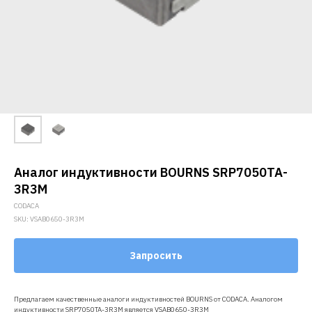
Аналог индуктивности BOURNS SRP7050TA-
3R3M
CODACA
SKU:
VSAB0650-3R3M
Запросить
Предлагаем качественные аналоги индуктивностей BOURNS от CODACA. Аналогом
индуктивности SRP7050TA-3R3M является VSAB0650-3R3M