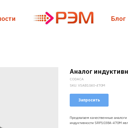
вости
Блог
Аналог индуктив
CODACA
SKU:
VSAB1040-470M
Запросить
Предлагаем качественные аналоги
индуктивности SRP1038A-470M яв