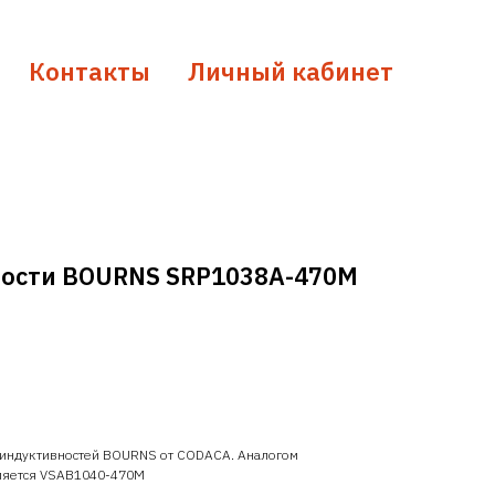
Контакты
Личный кабинет
ности BOURNS SRP1038A-470M
 индуктивностей BOURNS от CODACA. Аналогом
ляется VSAB1040-470M