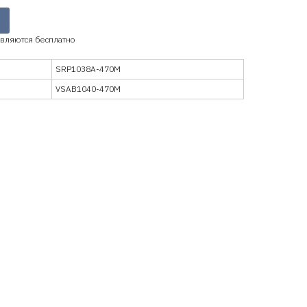
вляются бесплатно
SRP1038A-470M
VSAB1040-470M