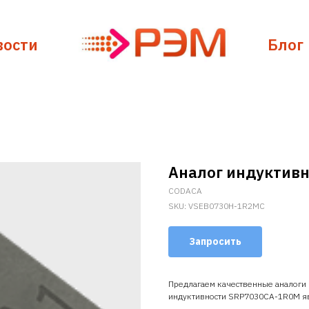
вости
Блог
Аналог индуктив
CODACA
SKU:
VSEB0730H-1R2MC
Запросить
Предлагаем качественные аналоги
индуктивности SRP7030CA-1R0M я