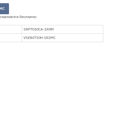
2MC
тавляются бесплатно
SRP7030CA-1R0M
VSEB0730H-1R2MC