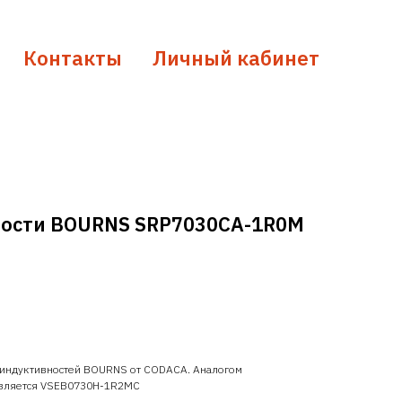
Контакты
Личный кабинет
ности BOURNS SRP7030CA-1R0M
 индуктивностей BOURNS от CODACA. Аналогом
вляется VSEB0730H-1R2MC