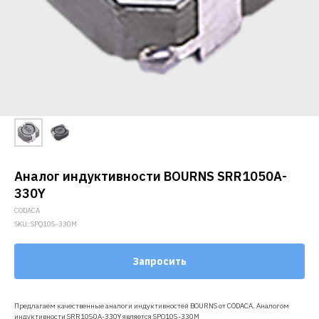
Аналог индуктивности BOURNS SRR1050A-
330Y
CODACA
SKU:
SPQ105-330M
Запросить
Предлагаем качественные аналоги индуктивностей BOURNS от CODACA. Аналогом
индуктивности SRR1050A-330Y является SPQ105-330M