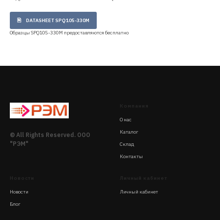
DATASHEET SPQ105-330M
Образцы SPQ105-330M предоставляются бесплатно
Компания
О нас
Каталог
© All Rights Reserved. ООО
"РЭМ"
Склад
Контакты
Новости
Личный кабинет
Новости
Личный кабинет
Блог