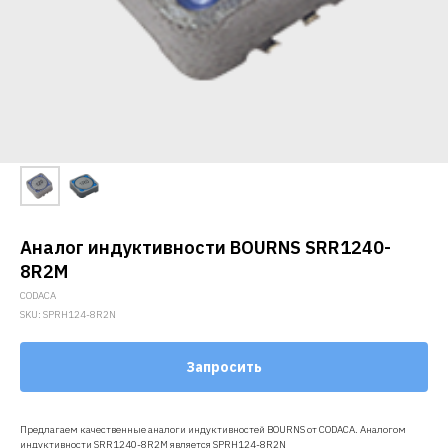
Аналог индуктивности BOURNS SRR1240-
8R2M
CODACA
SKU:
SPRH124-8R2N
Запросить
Предлагаем качественные аналоги индуктивностей BOURNS от CODACA. Аналогом
индуктивности SRR1240-8R2M является SPRH124-8R2N