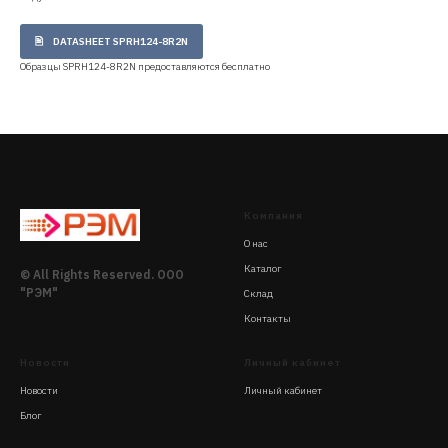
DATASHEET SPRH124-8R2N
Образцы SPRH124-8R2N предоставляются бесплатно
Компания
О нас
Каталог
© All Rights Reserved. ООО
"РЭМ"
Склад
Контакты
Новости
Личный кабинет
Новости
Личный кабинет
Блог