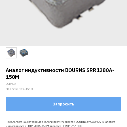
Аналог индуктивности BOURNS SRR1280A-
150M
CODACA
SKU:
SPRH127-150M
Запросить
Предлагаем качественные аналоги индуктивностей BOURNS от CODACA. Аналогом
индуктивности SRR1280A-150M является SPRH127-150M