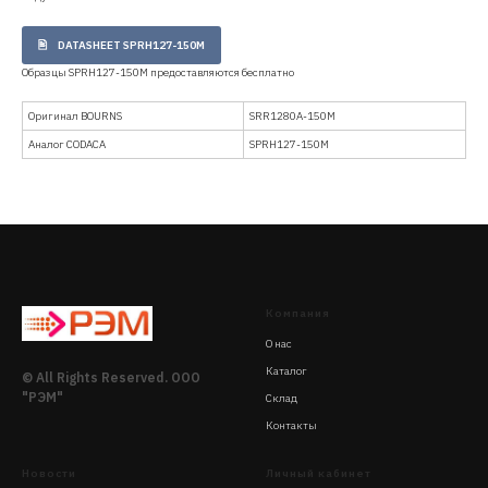
DATASHEET SPRH127-150M
Образцы SPRH127-150M предоставляются бесплатно
Оригинал BOURNS
SRR1280A-150M
Аналог CODACA
SPRH127-150M
Компания
О нас
Каталог
© All Rights Reserved. ООО
"РЭМ"
Склад
Контакты
Новости
Личный кабинет