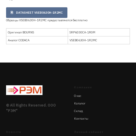
DATASHEET VSEB0630H-1R2MC
Образцы VSEB0630H-1R2MC предоставляются бесплатно
Оригинал BOURNS
SRP6030CA-1R0M
Аналог CODACA
VSEB0630H-1R2MC
Компания
О нас
Каталог
© All Rights Reserved. ООО
"РЭМ"
Склад
Контакты
Новости
Личный кабинет