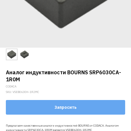
Аналог индуктивности BOURNS SRP6030CA-
1R0M
CODACA
SKU:
VSEB0630H-1R2MC
Запросить
Предлагаем качественные аналоги индуктивностей BOURNS от CODACA. Аналогом
индуктивности SRP6030CA-1R0M является VSEB0630H-1R2MC