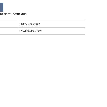
вляются бесплатно
SRP6540-220M
CSAB0740-220M