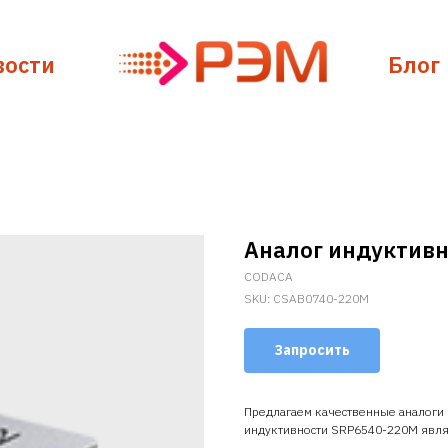
вости
Блог
Аналог индуктив
CODACA
SKU:
CSAB0740-220M
Запросить
Предлагаем качественные аналоги
индуктивности SRP6540-220M явл